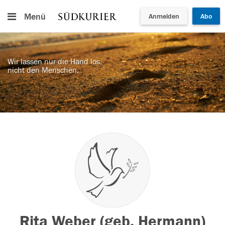
Menü
Anmelden
Abo
Wir lassen nur die Hand los,
nicht den Menschen.
Rita Weber (geb. Hermann)