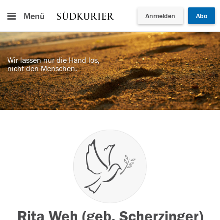
Menü
Anmelden
Abo
Wir lassen nur die Hand los,
nicht den Menschen.
Rita Weh (geb. Scherzinger)