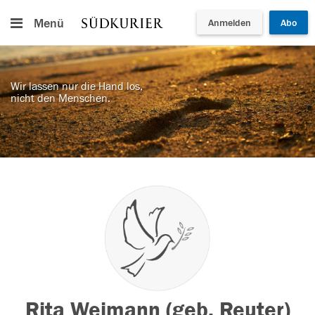
Menü
Anmelden
Abo
Wir lassen nur die Hand los,
nicht den Menschen.
Rita Weimann (geb. Reuter)