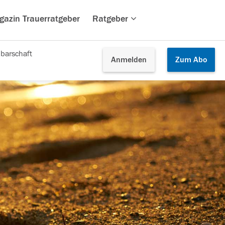
gazin Trauerratgeber
Ratgeber
barschaft
Anmelden
Zum
Abo