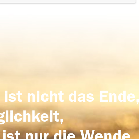
 ist nicht das Ende,
lichkeit,
 ist nur die Wende,