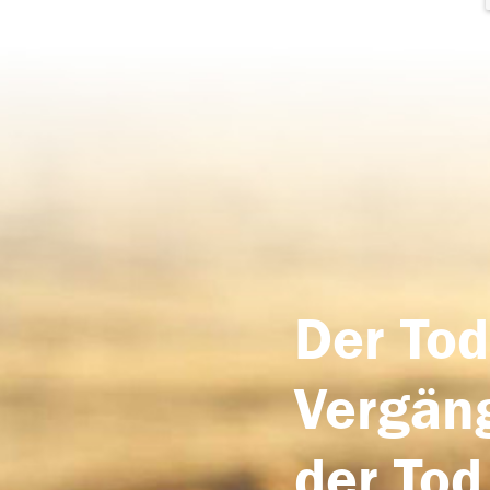
Der Tod
Vergäng
der Tod