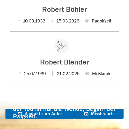
Robert Böhler
10.03.1933
15.03.2026
Radolfzell
Robert Blender
25.07.1939
21.02.2026
Meßkirch
Der Tod ist nicht das Ende, nicht die
Vergänglichkeit,
der Tod ist nur die Wende, Beginn der
Kontakt zum Autor
Missbrauch
Ewigkeit.
aufnehmen
melden