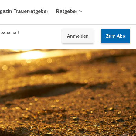
gazin Trauerratgeber
Ratgeber
barschaft
Anmelden
Zum
Abo