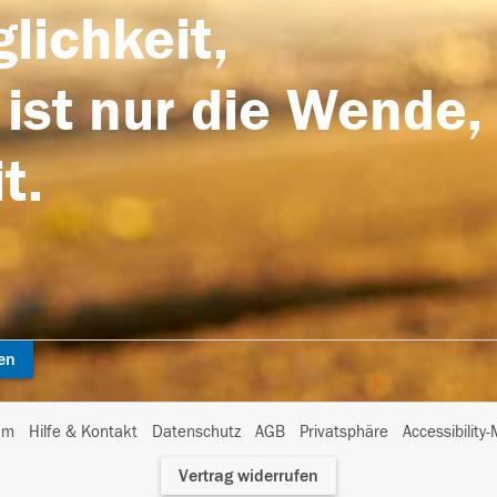
lichkeit,
 ist nur die Wende,
t.
en
I
um
Hilfe & Kontakt
Datenschutz
AGB
Privatsphäre
Accessibility
m
Vertrag widerrufen
A