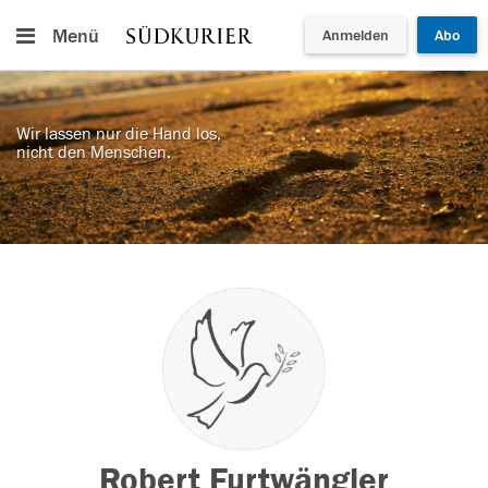
Menü
Anmelden
Abo
Wir lassen nur die Hand los,
nicht den Menschen.
Robert Furtwängler