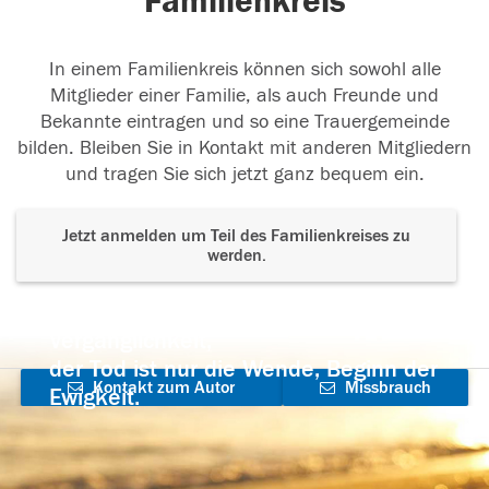
Familienkreis
In einem Familienkreis können sich sowohl alle
Mitglieder einer Familie, als auch Freunde und
Bekannte eintragen und so eine Trauergemeinde
bilden. Bleiben Sie in Kontakt mit anderen Mitgliedern
und tragen Sie sich jetzt ganz bequem ein.
Jetzt anmelden um Teil des Familienkreises zu
werden.
Der Tod ist nicht das Ende, nicht die
Vergänglichkeit,
der Tod ist nur die Wende, Beginn der
Kontakt zum Autor
Missbrauch
Ewigkeit.
aufnehmen
melden