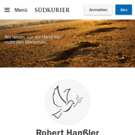
Menü
Anmelden
Abo
Wir lassen nur die Hand los,
nicht den Menschen.
Robert Hanßler