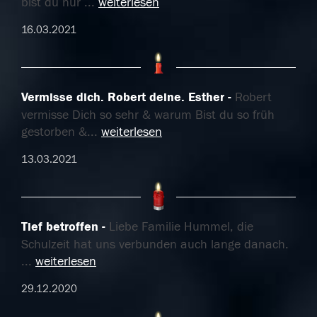
bist du nur
...
weiterlesen
16.03.2021
Vermisse dich. Robert deine. Esther
Robert
vermisse Dich so sehr & warum Bist du so früh
gestorben &
...
weiterlesen
13.03.2021
Tief betroffen
Liebe Familie Hummel, die
Schulzeit hat uns verbunden auch lange danach.
...
weiterlesen
29.12.2020