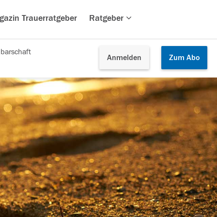
gazin Trauerratgeber
Ratgeber
barschaft
Anmelden
Zum
Abo