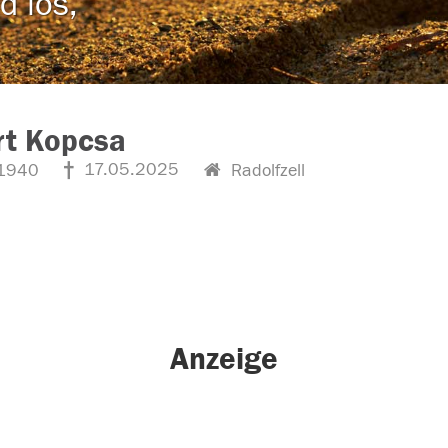
d los,
rt Kopcsa
17.05.2025
1940
Radolfzell
Anzeige