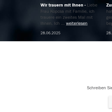
Wir trauern mit Ihnen
Liebe
Zu
Frau Kopcsa mit Familie, ich
ha
trauere ein zweites Mal mit
ge
Ihnen. Ich
...
weiterlesen
be
28.06.2025
28
Schreiben Sie