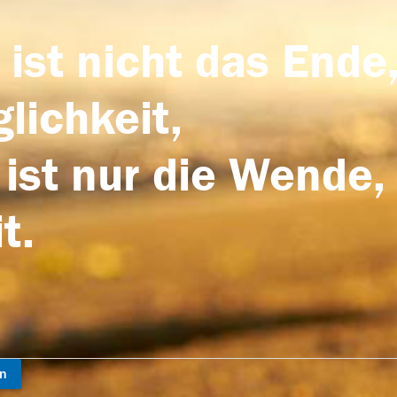
 ist nicht das Ende,
lichkeit,
 ist nur die Wende,
t.
en