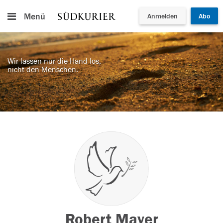
Menü
Anmelden
Abo
Wir lassen nur die Hand los,
nicht den Menschen.
Robert Mayer