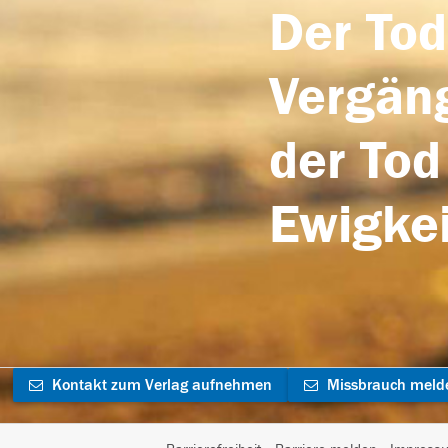
Der Tod
Vergäng
der Tod
Ewigkei
Kontakt zum Verlag aufnehmen
Missbrauch meld