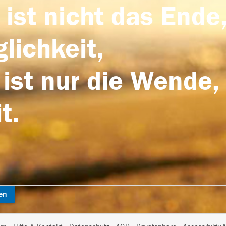
 ist nicht das Ende,
lichkeit,
 ist nur die Wende,
t.
en