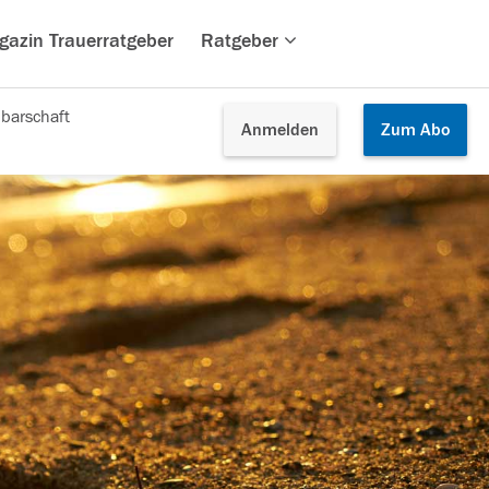
gazin Trauerratgeber
Ratgeber
barschaft
Anmelden
Zum
Abo