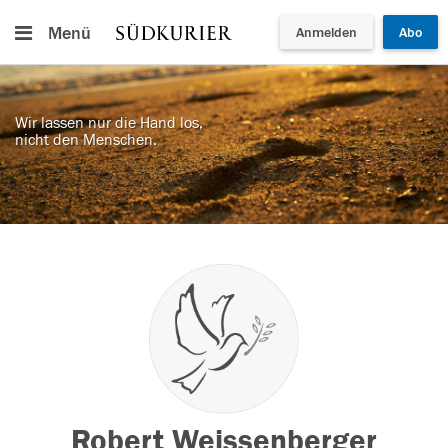
Menü
Anmelden
Abo
Wir lassen nur die Hand los,
nicht den Menschen.
Robert Weissenberger