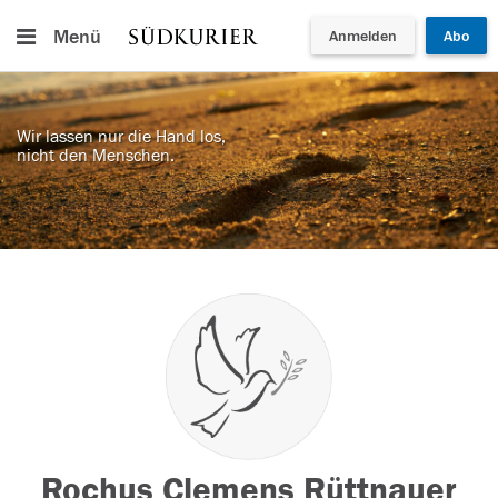
Menü
Anmelden
Abo
Wir lassen nur die Hand los,
nicht den Menschen.
Rochus Clemens Rüttnauer