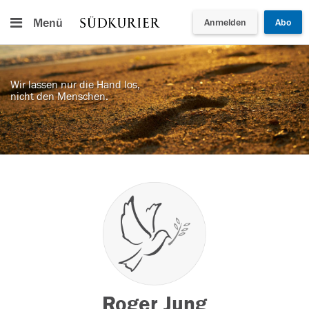
Menü
Anmelden
Abo
Wir lassen nur die Hand los,
nicht den Menschen.
Roger Jung