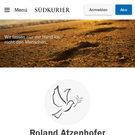
Menü
Anmelden
Abo
Wir lassen nur die Hand los,
nicht den Menschen.
Roland Atzenhofer