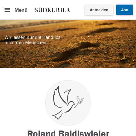
Menü
Anmelden
Abo
Wir lassen nur die Hand los,
nicht den Menschen.
Roland Baldiswieler