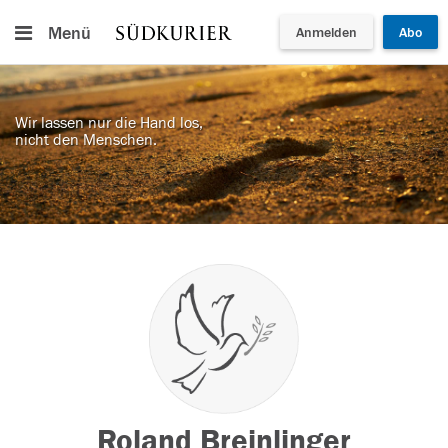
Menü
Anmelden
Abo
Wir lassen nur die Hand los,
nicht den Menschen.
Roland Breinlinger