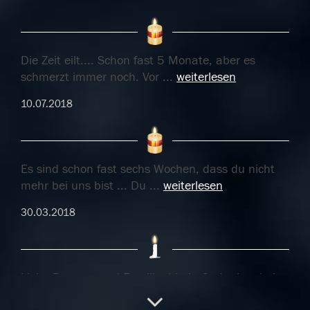
Die Zeit eilt.... Schon fast 5 Monate, aber es
schmerzt immer noch. Vor
...
weiterlesen
10.07.2018
Es sind schon fast sechs Wochen, dass du nicht
mehr bei uns bist ... Du
...
weiterlesen
30.03.2018
Liebe Dagmar und Familie, bin in Gedanken bei
Euch und melde mich auf
...
weiterlesen