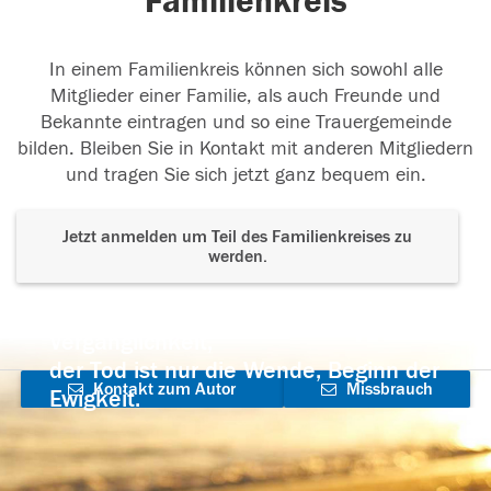
Familienkreis
In einem Familienkreis können sich sowohl alle
Mitglieder einer Familie, als auch Freunde und
Bekannte eintragen und so eine Trauergemeinde
bilden. Bleiben Sie in Kontakt mit anderen Mitgliedern
und tragen Sie sich jetzt ganz bequem ein.
Jetzt anmelden um Teil des Familienkreises zu
werden.
Der Tod ist nicht das Ende, nicht die
Vergänglichkeit,
der Tod ist nur die Wende, Beginn der
Kontakt zum Autor
Missbrauch
Ewigkeit.
aufnehmen
melden