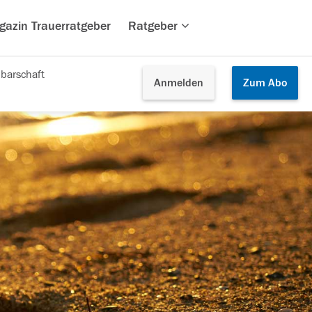
gazin Trauerratgeber
Ratgeber
barschaft
Anmelden
Zum
Abo