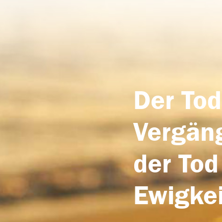
Der Tod
Vergäng
der Tod
Ewigkei