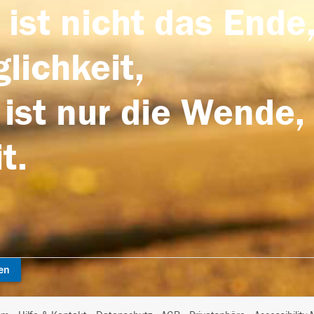
 ist nicht das Ende,
lichkeit,
 ist nur die Wende,
t.
en