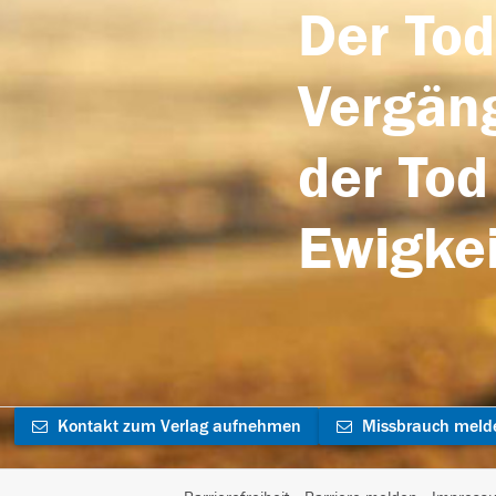
Der Tod
Vergäng
der Tod
Ewigkei
Kontakt zum Verlag aufnehmen
Missbrauch meld