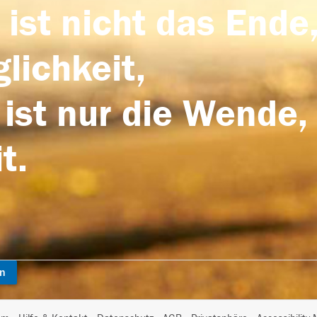
 ist nicht das Ende,
lichkeit,
 ist nur die Wende,
t.
en