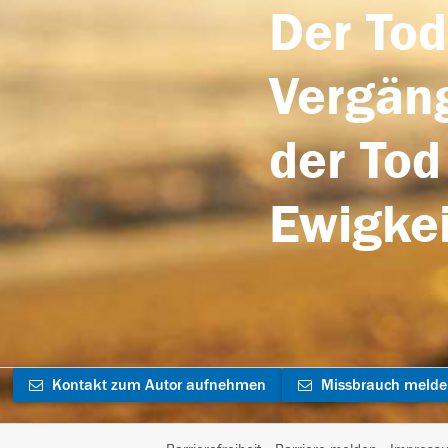
Der Tod
Vergäng
der Tod
Ewigkei
Kontakt zum Autor aufnehmen
Missbrauch meld