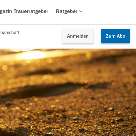
gazin Trauerratgeber
Ratgeber
barschaft
Anmelden
Zum
Abo