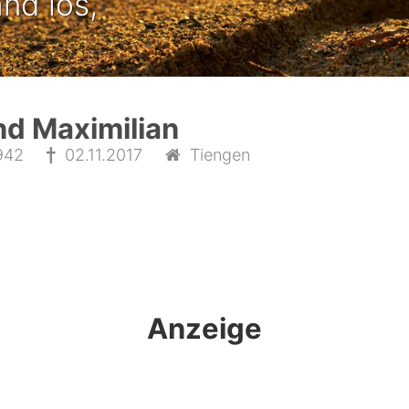
nd los,
.
nd Maximilian
942
02.11.2017
Tiengen
Anzeige