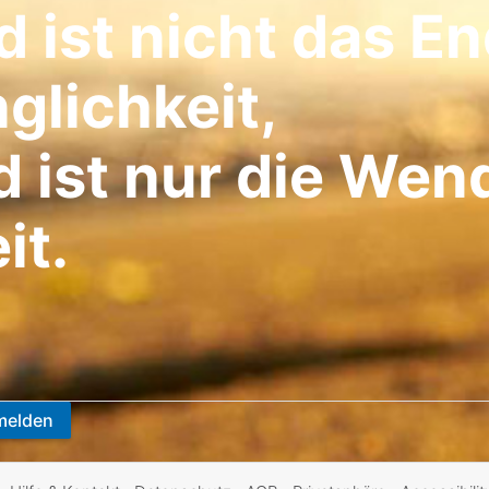
 ist nicht das En
glichkeit,
d ist nur die Wen
it.
melden