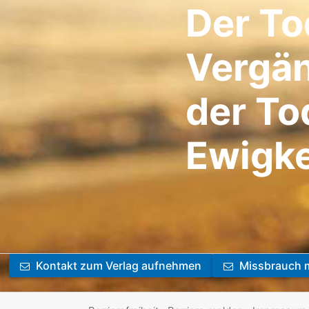
Der Tod
Vergän
der To
Ewigke
Kontakt zum Verlag aufnehmen
Missbrauch 