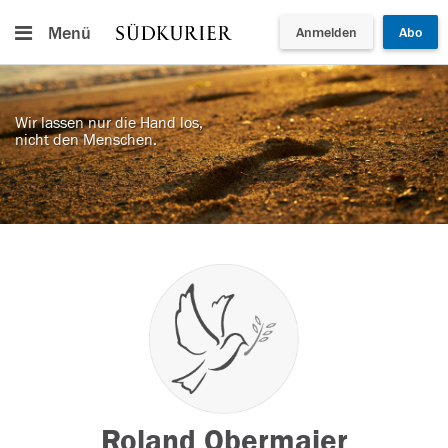
Menü
Anmelden
Abo
Wir lassen nur die Hand los,
nicht den Menschen.
Roland Obermaier