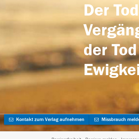
Der Tod
Vergäng
der Tod
Ewigkei
Kontakt zum Verlag aufnehmen
Missbrauch meld