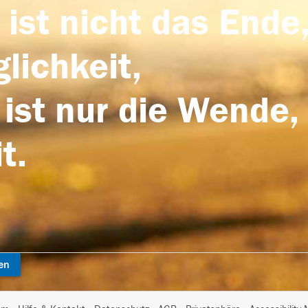
 ist nicht das Ende,
lichkeit,
 ist nur die Wende,
t.
en