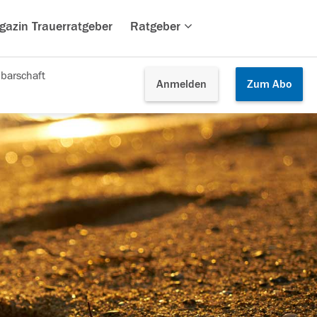
gazin Trauerratgeber
Ratgeber
barschaft
Anmelden
Zum
Abo