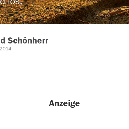
d los,
nd Schönherr
2014
Anzeige