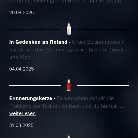
Mann mit einem großen Herzen. Danke Roland
20.04.2025
In Gedenken an Roland
Unser Beisammensein
mit Dir werden uns unvergesslich bleiben. Georgia
und Moni
04.04.2025
Erinnerungskerze
Es war schön mit dir die
Probleme der Technik zu lösen und du hattest
...
weiterlesen
31.03.2025