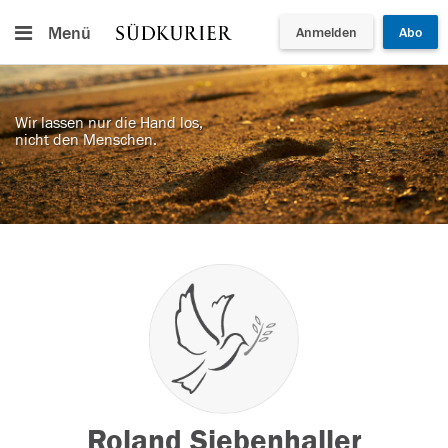
Menü
Anmelden
Abo
Wir lassen nur die Hand los,
nicht den Menschen.
Roland Siebenhaller