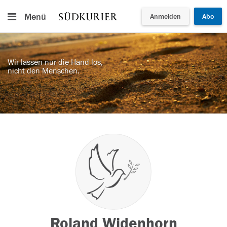
Menü
Anmelden
Abo
Wir lassen nur die Hand los,
nicht den Menschen.
Roland Widenhorn