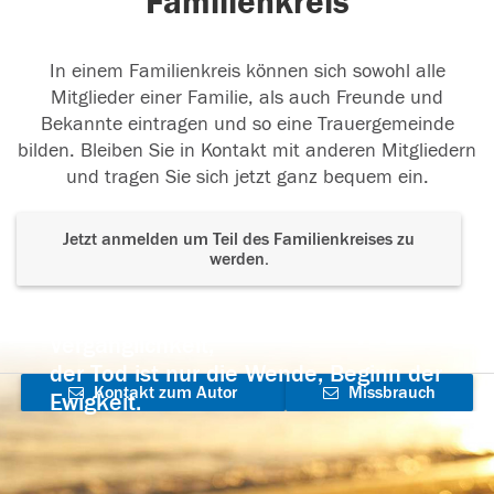
Familienkreis
In einem Familienkreis können sich sowohl alle
Mitglieder einer Familie, als auch Freunde und
Bekannte eintragen und so eine Trauergemeinde
bilden. Bleiben Sie in Kontakt mit anderen Mitgliedern
und tragen Sie sich jetzt ganz bequem ein.
Jetzt anmelden um Teil des Familienkreises zu
werden.
Der Tod ist nicht das Ende, nicht die
Vergänglichkeit,
der Tod ist nur die Wende, Beginn der
Kontakt zum Autor
Missbrauch
Ewigkeit.
aufnehmen
melden