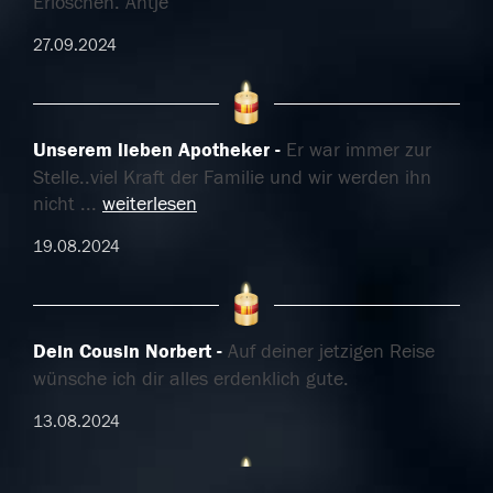
Erlöschen. Antje
27.09.2024
Unserem lieben Apotheker
Er war immer zur
Stelle..viel Kraft der Familie und wir werden ihn
nicht
...
weiterlesen
19.08.2024
Dein Cousin Norbert
Auf deiner jetzigen Reise
wünsche ich dir alles erdenklich gute.
13.08.2024