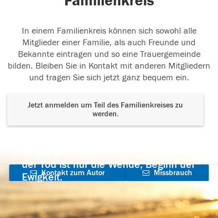
Familienkreis
In einem Familienkreis können sich sowohl alle
Mitglieder einer Familie, als auch Freunde und
Bekannte eintragen und so eine Trauergemeinde
bilden. Bleiben Sie in Kontakt mit anderen Mitgliedern
und tragen Sie sich jetzt ganz bequem ein.
Jetzt anmelden um Teil des Familienkreises zu
werden.
Der Tod ist nicht das Ende, nicht die
Vergänglichkeit,
der Tod ist nur die Wende, Beginn der
Kontakt zum Autor
Missbrauch
Ewigkeit.
aufnehmen
melden