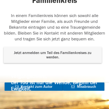
Familienkreis
In einem Familienkreis können sich sowohl alle
Mitglieder einer Familie, als auch Freunde und
Bekannte eintragen und so eine Trauergemeinde
bilden. Bleiben Sie in Kontakt mit anderen Mitgliedern
und tragen Sie sich jetzt ganz bequem ein.
Jetzt anmelden um Teil des Familienkreises zu
werden.
Der Tod ist nicht das Ende, nicht die
Vergänglichkeit,
der Tod ist nur die Wende, Beginn der
Kontakt zum Autor
Missbrauch
Ewigkeit.
aufnehmen
melden