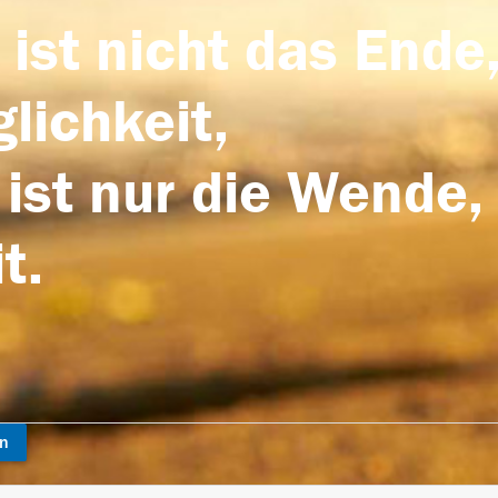
 ist nicht das Ende,
lichkeit,
 ist nur die Wende,
t.
en