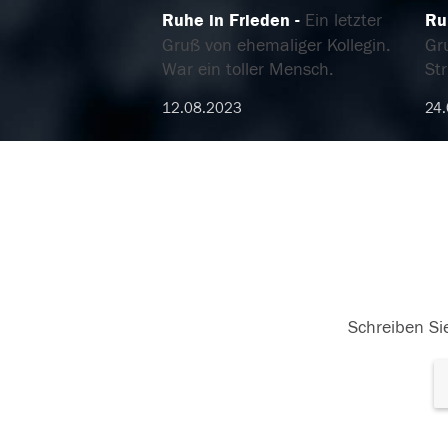
Ruhe in Frieden
Ein letzter
Ru
Gruß von ehemaliger Kollegin.
Gr
War ein toller Mensch.
St
12.08.2023
24
Schreiben Sie