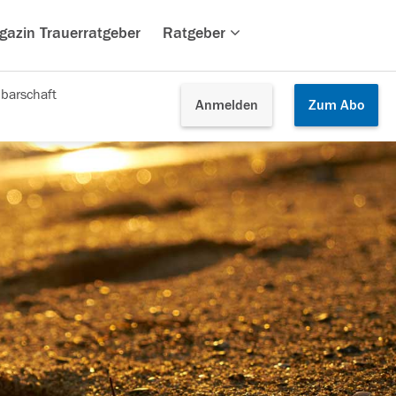
gazin Trauerratgeber
Ratgeber
barschaft
Anmelden
Zum
Abo