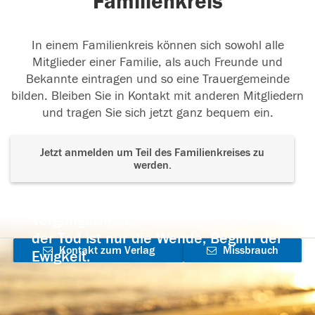
Familienkreis
In einem Familienkreis können sich sowohl alle
Mitglieder einer Familie, als auch Freunde und
Bekannte eintragen und so eine Trauergemeinde
bilden. Bleiben Sie in Kontakt mit anderen Mitgliedern
und tragen Sie sich jetzt ganz bequem ein.
Jetzt anmelden um Teil des Familienkreises zu
werden.
Der Tod ist nicht das Ende, nicht die
Vergänglichkeit,
der Tod ist nur die Wende, Beginn der
Kontakt zum Verlag
Missbrauch
Ewigkeit.
aufnehmen
melden