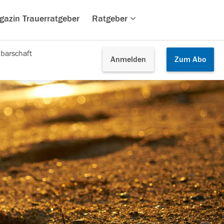
gazin Trauerratgeber
Ratgeber
barschaft
Anmelden
Zum
Abo