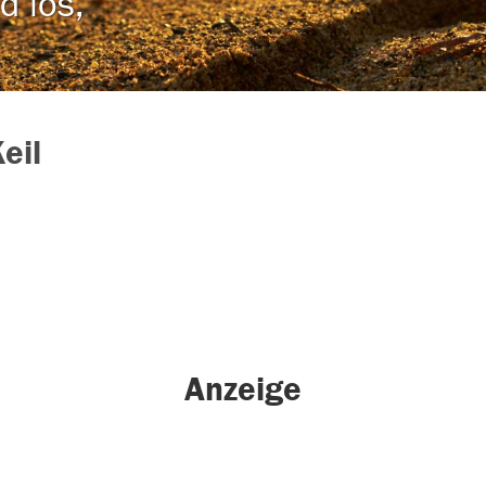
d los,
eil
Anzeige