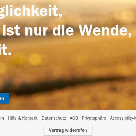
lichkeit,
 ist nur die Wende,
t.
en
I
um
Hilfe & Kontakt
Datenschutz
AGB
Privatsphäre
Accessibility
m
Vertrag widerrufen
A