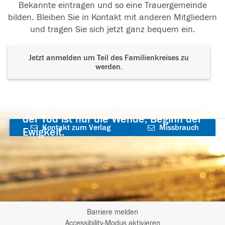
Bekannte eintragen und so eine Trauergemeinde
bilden. Bleiben Sie in Kontakt mit anderen Mitgliedern
und tragen Sie sich jetzt ganz bequem ein.
Jetzt anmelden um Teil des Familienkreises zu
werden.
Der Tod ist nicht das Ende, nicht die
Vergänglichkeit,
der Tod ist nur die Wende, Beginn der
Kontakt zum Verlag
Missbrauch
Ewigkeit.
aufnehmen
melden
Barriere melden
I
Accessibility-Modus aktivieren