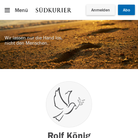
Menü
Anmelden
Abo
Wir lassen nur die Hand los,
nicht den Menschen.
Rolf König