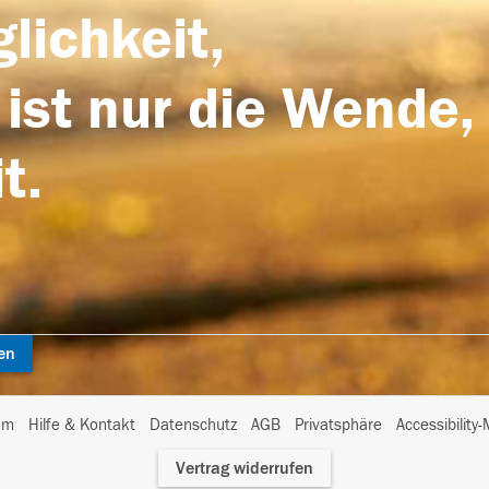
lichkeit,
 ist nur die Wende,
t.
en
I
um
Hilfe & Kontakt
Datenschutz
AGB
Privatsphäre
Accessibility
m
Vertrag widerrufen
A