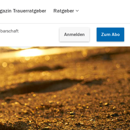
gazin Trauerratgeber
Ratgeber
barschaft
Anmelden
Zum
Abo