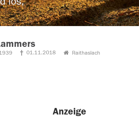
d los,
 Lammers
01.11.2018
1939
Raithaslach
Anzeige