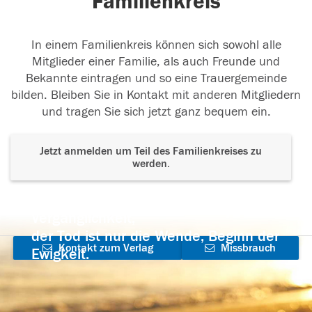
Familienkreis
In einem Familienkreis können sich sowohl alle
Mitglieder einer Familie, als auch Freunde und
Bekannte eintragen und so eine Trauergemeinde
bilden. Bleiben Sie in Kontakt mit anderen Mitgliedern
und tragen Sie sich jetzt ganz bequem ein.
Jetzt anmelden um Teil des Familienkreises zu
werden.
Der Tod ist nicht das Ende, nicht die
Vergänglichkeit,
der Tod ist nur die Wende, Beginn der
Kontakt zum Verlag
Missbrauch
Ewigkeit.
aufnehmen
melden