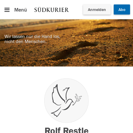
Menü
Anmelden
Abo
Wir lassen nur die Hand los,
nicht den Menschen.
Rolf Restle