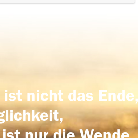
 ist nicht das Ende,
lichkeit,
 ist nur die Wende,