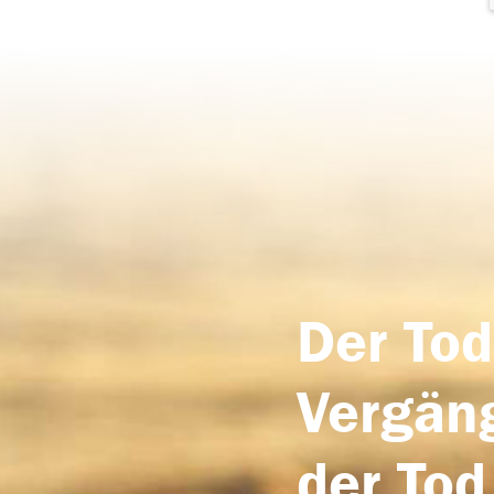
Der Tod
Vergäng
der Tod