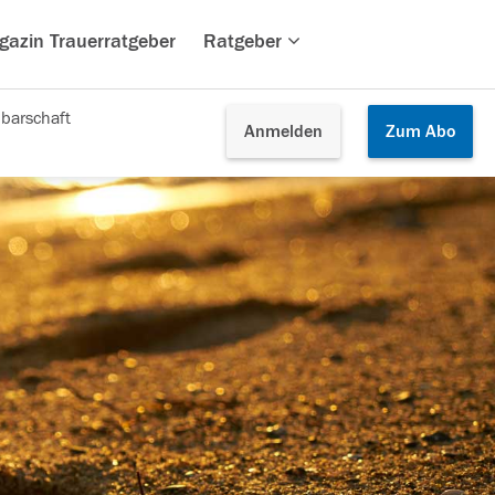
gazin Trauerratgeber
Ratgeber
barschaft
Anmelden
Zum
Abo