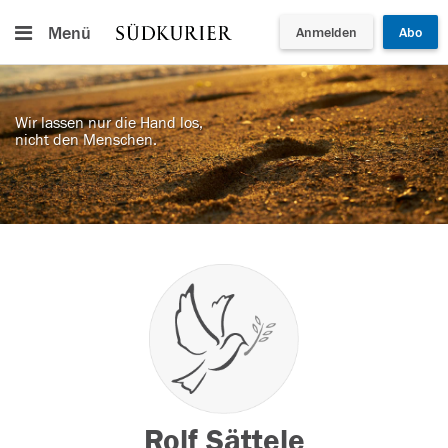
Menü
Anmelden
Abo
Wir lassen nur die Hand los,
nicht den Menschen.
Rolf Sättele