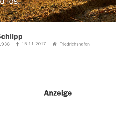
d los,
Schilpp
15.11.2017
1938
Friedrichshafen
Anzeige