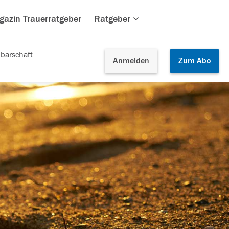
gazin Trauerratgeber
Ratgeber
barschaft
Anmelden
Zum
Abo