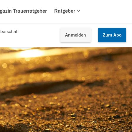
gazin Trauerratgeber
Ratgeber
barschaft
Anmelden
Zum
Abo