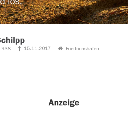
d los,
Schilpp
15.11.2017
1938
Friedrichshafen
Anzeige