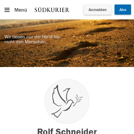
Menü
Anmelden
Abo
Wir lassen nur die Hand los,
nicht den Menschen.
Rolf Schneider