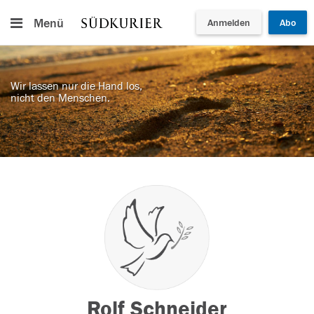
Menü
Anmelden
Abo
Wir lassen nur die Hand los,
nicht den Menschen.
Rolf Schneider