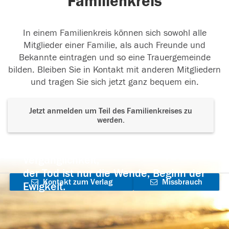
Familienkreis
In einem Familienkreis können sich sowohl alle
Mitglieder einer Familie, als auch Freunde und
Bekannte eintragen und so eine Trauergemeinde
bilden. Bleiben Sie in Kontakt mit anderen Mitgliedern
und tragen Sie sich jetzt ganz bequem ein.
Jetzt anmelden um Teil des Familienkreises zu
werden.
Der Tod ist nicht das Ende, nicht die
Vergänglichkeit,
der Tod ist nur die Wende, Beginn der
Kontakt zum Verlag
Missbrauch
Ewigkeit.
aufnehmen
melden