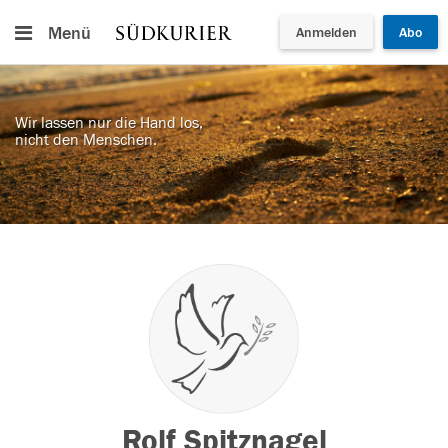
Menü
Anmelden
Abo
Wir lassen nur die Hand los,
nicht den Menschen.
Rolf Spitznagel