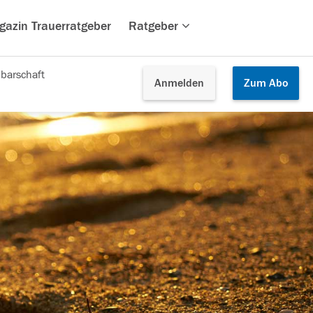
gazin Trauerratgeber
Ratgeber
barschaft
Anmelden
Zum
Abo