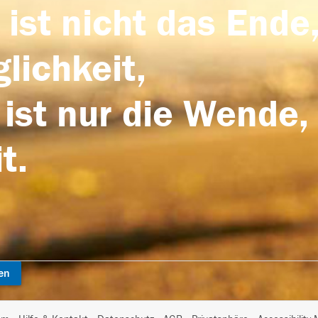
 ist nicht das Ende,
lichkeit,
 ist nur die Wende,
t.
en