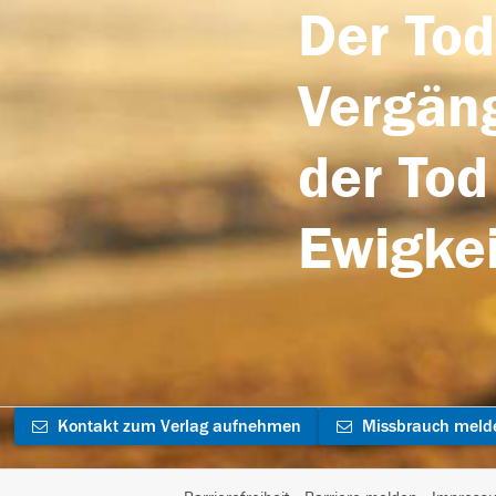
Der Tod
Vergäng
der Tod
Ewigkei
Kontakt zum Verlag aufnehmen
Missbrauch meld