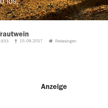
d los,
Trautwein
15.08.2017
1933
Rielasingen
Anzeige