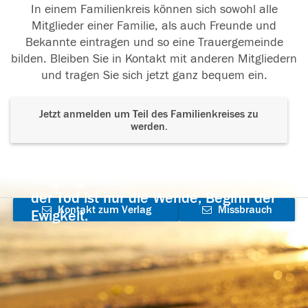
In einem Familienkreis können sich sowohl alle
Mitglieder einer Familie, als auch Freunde und
Bekannte eintragen und so eine Trauergemeinde
bilden. Bleiben Sie in Kontakt mit anderen Mitgliedern
und tragen Sie sich jetzt ganz bequem ein.
Jetzt anmelden um Teil des Familienkreises zu
werden.
Der Tod ist nicht das Ende, nicht die
Vergänglichkeit,
der Tod ist nur die Wende, Beginn der
Kontakt zum Verlag
Missbrauch
Ewigkeit.
aufnehmen
melden