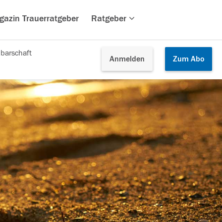
gazin Trauerratgeber
Ratgeber
barschaft
Anmelden
Zum
Abo