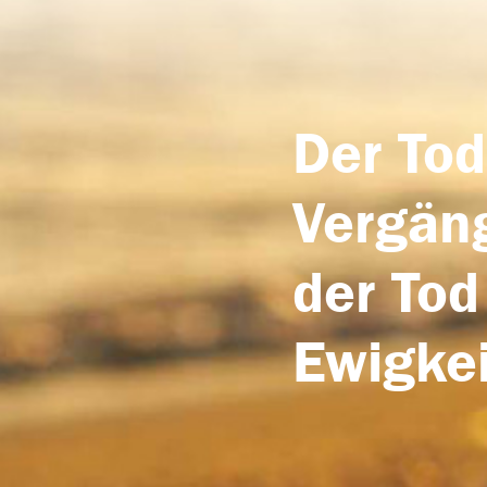
Der Tod
Vergäng
der Tod
Ewigkei