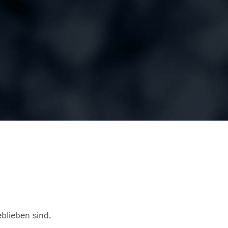
eblieben sind.