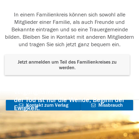
In einem Familienkreis können sich sowohl alle
Mitglieder einer Familie, als auch Freunde und
Bekannte eintragen und so eine Trauergemeinde
bilden. Bleiben Sie in Kontakt mit anderen Mitgliedern
und tragen Sie sich jetzt ganz bequem ein.
Jetzt anmelden um Teil des Familienkreises zu
werden.
Der Tod ist nicht das Ende, nicht die
Vergänglichkeit,
der Tod ist nur die Wende, Beginn der
Kontakt zum Verlag
Missbrauch
Ewigkeit.
aufnehmen
melden