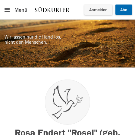
Menü
Anmelden
Abo
Wir lassen nur die Hand los,
nicht den Menschen.
Rosa Endert "Rosel" (geb.