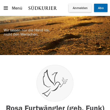
Menü
Anmelden
Abo
Wir lassen nur die Hand los,
nicht den Menschen.
Rosa Furtwängler (geb. Funk)